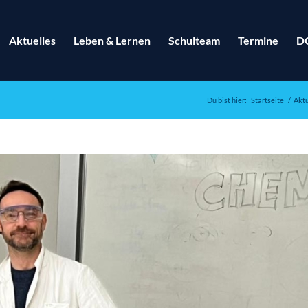
Aktuelles
Leben & Lernen
Schulteam
Termine
D
Du bist hier:
Startseite
/
Akt