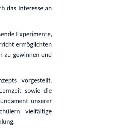
h das Interesse an
nnende Experimente,
rricht ermöglichten
rn zu gewinnen und
epts vorgestellt.
ernzeit sowie die
Fundament unserer
ülern vielfältige
klung.