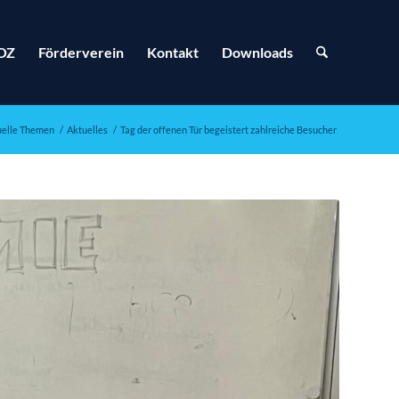
OZ
Förderverein
Kontakt
Downloads
uelle Themen
/
Aktuelles
/
Tag der offenen Tür begeistert zahlreiche Besucher