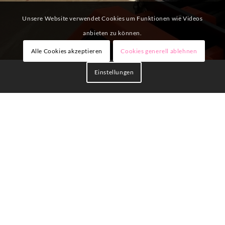
Unsere Website verwendet Cookies um Funktionen wie Videos
anbieten zu können.
Alle Cookies akzeptieren
Cookies generell ablehnen
Einstellungen
DRAIS-GEMEINSCHAFTSSCHULE
Tristanstraße 1
76185 Karlsruhe