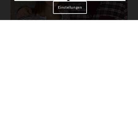
Einstellungen
Wie sind immer offen für Wünsche und
Anregungen aller Schülerinnen und Schüler und
stehen auch für Fragen bereit. Wir verstehen uns
als „Mittler“ zwischen der Schülerschaft, den
Lehrerinnen und Lehrern sowie der Schulleitung.