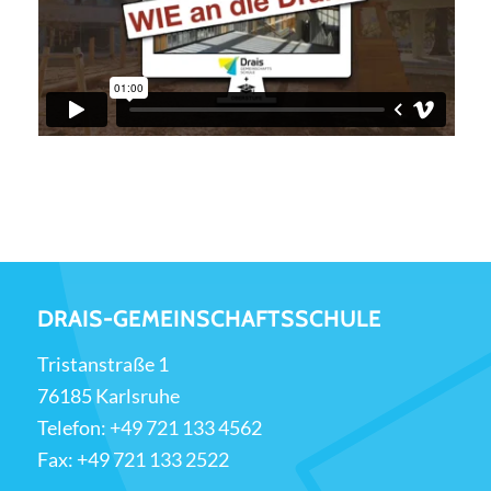
DRAIS-GEMEINSCHAFTSSCHULE
Tristanstraße 1
76185 Karlsruhe
Telefon:
+49 721 133 4562
Fax: +49 721 133 2522