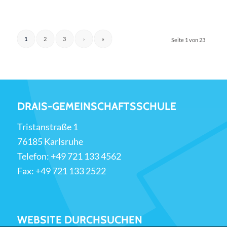
1
2
3
›
»
Seite 1 von 23
DRAIS-GEMEINSCHAFTSSCHULE
Tristanstraße 1
76185 Karlsruhe
Telefon:
+49 721 133 4562
Fax: +49 721 133 2522
WEBSITE DURCHSUCHEN