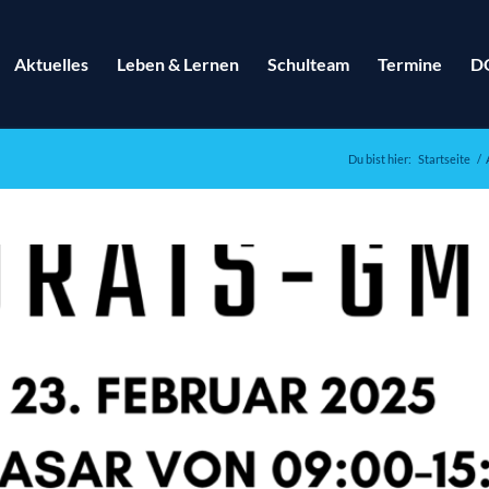
Aktuelles
Leben & Lernen
Schulteam
Termine
D
Du bist hier:
Startseite
/