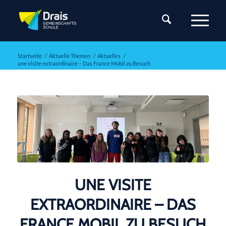
Startseite
/
Aktuelle Themen
/
Aktuelles
/
une visite extraordinaire – Das France Mobil zu Besuch
UNE VISITE
EXTRAORDINAIRE – DAS
FRANCE MOBIL ZU BESUCH