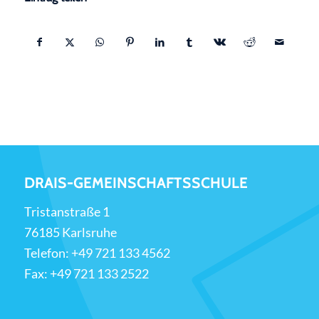
DRAIS-GEMEINSCHAFTSSCHULE
Tristanstraße 1
76185 Karlsruhe
Telefon:
+49 721 133 4562
Fax: +49 721 133 2522