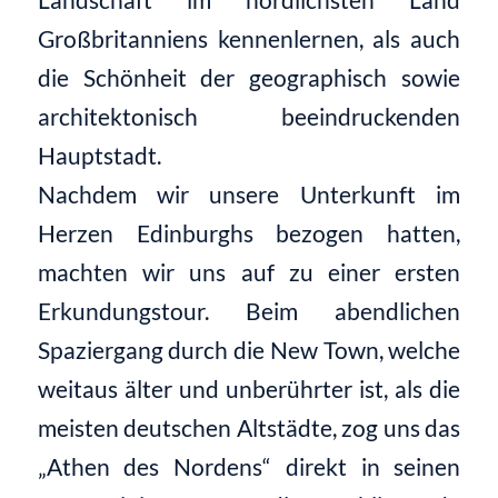
Großbritanniens
kennenlernen,
als
auch
die Schönheit der geographisch
sowie
architektonisch
beeindruckenden
Hauptstadt
.
Nachdem wir unsere Unterku
nft im
Herzen
Edinburghs bezogen hatten
,
machten wir uns
auf zu einer ersten
Erkundungstour.
Beim abendlichen
Spaziergang
durch die New Town, welche
weitaus
älter
und unberührter
ist,
als die
mei
sten deutschen Altstädte
, zog
uns
das
„Athen des Nordens“ direkt in seinen