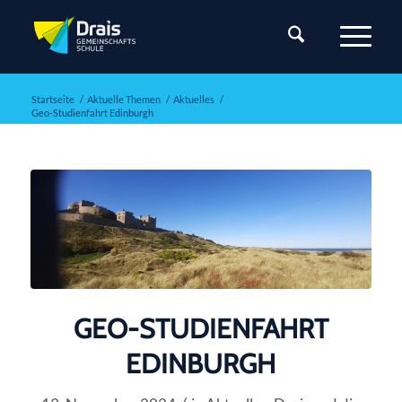
Startseite
/
Aktuelle Themen
/
Aktuelles
/
Geo-Studienfahrt Edinburgh
GEO-STUDIENFAHRT
EDINBURGH