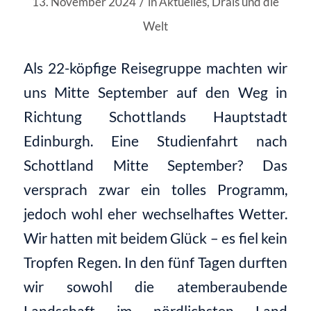
/
13. November 2024
in
Aktuelles
,
Drais und die
Welt
Als 22-köpfige Reisegruppe machten wir
uns Mitte September auf den Weg in
Richtung Schot
tlands Hauptstadt
Edinburgh.
Eine Studienfahrt nach
Schottland Mitte September? Das
versprach zwar
ein
tolles
Programm
,
jedoch wohl eher wechselhaftes Wetter.
Wir hatten
mit beidem Glück
– es fiel kein
Tropfen Regen
.
In den fünf Tagen durften
wir sowohl
die atemberaubende
Landschaft im nördlichsten Land