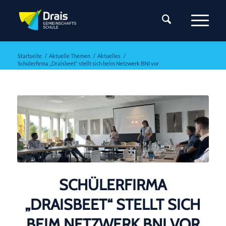
Startseite
/
Aktuelle Themen
/
Aktuelles
/
Schülerfirma „Draisbeet“ stellt sich beim Netzwerk BNI vor
SCHÜLERFIRMA
„DRAISBEET“ STELLT SICH
BEIM NETZWERK BNI VOR