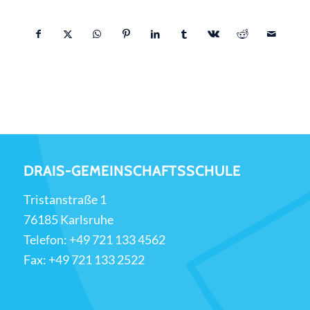
DRAIS-GEMEINSCHAFTSSCHULE
Tristanstraße 1
76185 Karlsruhe
Telefon:
+49 721 133 4562
Fax: +49 721 133 2522