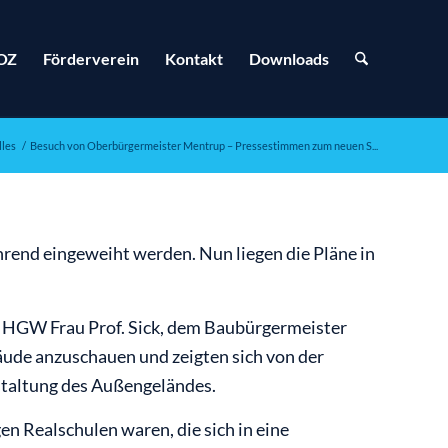
OZ
Förderverein
Kontakt
Downloads
lles
/
Besuch von Oberbürgermeister Mentrup – Pressestimmen zum neuen S...
hrend eingeweiht werden. Nun liegen die Pläne in
s HGW Frau Prof. Sick, dem Baubürgermeister
äude anzuschauen und zeigten sich von der
staltung des Außengeländes.
n Realschulen waren, die sich in eine