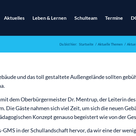
Aktuelles
Leben & Lernen
Schulteam
Termine
D
Du bist hier:
Startseite
/
Aktuelle Themen
/
Aktue
gebäude und das toll gestaltete Außengelände sollten gebü
na.
 mit dem Oberbürgermeister Dr. Mentrup, der Leiterin de
. Die Gäste nahmen sich viel Zeit, um sich die neuen Geb
ädagogischen Konzept genauso begeistert wie von der Ge
-GMS in der Schullandschaft hervor, da wir eine der wenige