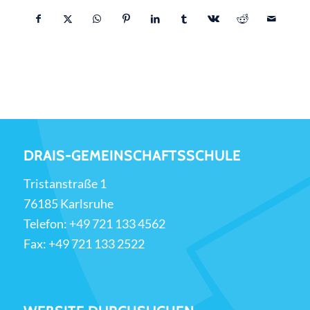
DRAIS-GEMEINSCHAFTSSCHULE
Tristanstraße 1
76185 Karlsruhe
Telefon:
+49 721 133 4562
Fax: +49 721 133 2522