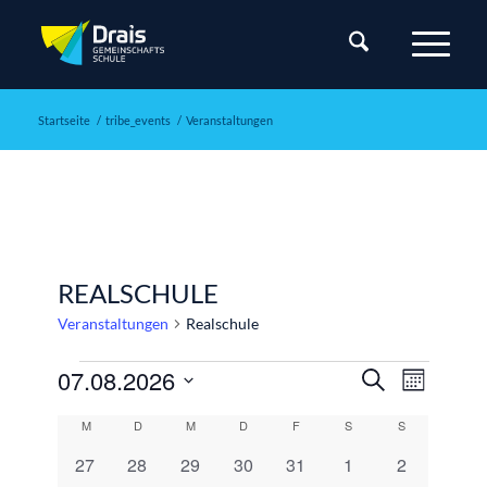
Startseite
/
tribe_events
/
Veranstaltungen
REALSCHULE
Veranstaltungen
Realschule
Veranstaltungen
Veranstalt
Veranst
07.08.2026
Suche
Monat
Ansicht
Suche
Datum
Navigat
Kalender
M
MONTAG
D
DIENSTAG
M
MITTWOCH
D
DONNERSTAG
F
FREITAG
S
SAMSTAG
S
SONNTAG
und
wählen.
von
Ansichten,
0
0
0
0
0
0
0
27
28
29
30
31
1
2
Veranstaltungen