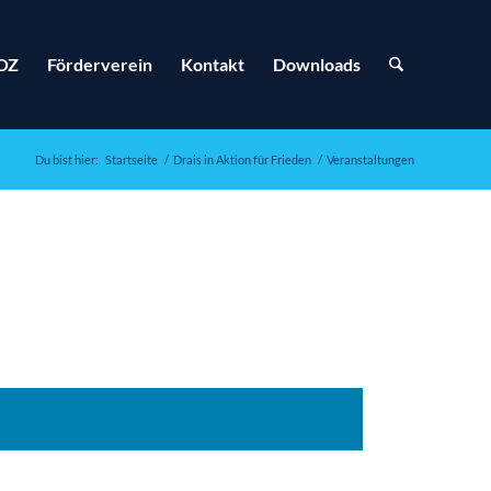
OZ
Förderverein
Kontakt
Downloads
Du bist hier:
Startseite
/
Drais in Aktion für Frieden
/
Veranstaltungen