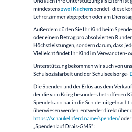
Und auch Ihre Unterstützung als Eltern ist 
mindestens
zwei Kuchen
spendet- diese k
Lehrerzimmer abgegeben oder am Dienstag
Außerdem dürfen Sie Ihr Kind beim Spend
oder einem Betrag pro absolvierten Runden.
Höchstleistungen, sondern darum, dass jede*
Vielleicht findet Ihr Kind im Verwandten- 
Unterstützung bekommen wir auch von unse
Schulsozialarbeit und der Schulseelsorge-
Die Spenden und der Erlös aus dem Verkau
der die vom Krieg besonders betroffenen Ki
Spende kann bar in die Schule mitgebracht
überwiesen werden, entweder direkt über 
https://schaukelpferd.name/spenden/
oder
„Spendenlauf Drais-GMS“: