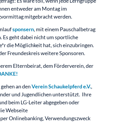
gefragt: Es wäre toll, wenn jede Lerngruppe
önnen entweder am Montag im
vormittag mitgebracht werden.
enlauf
sponsern
, mit einem Pauschalbetrag
 Es geht dabei nicht um sportliche
r die Möglichkeit hat, sich einzubringen.
oder Freundeskreis weitere Sponsoren.
rem Elternbeirat, dem Förderverein, der
DANKE!
f gehen an den
Verein Schaukelpferd e.V.
,
nder und Jugendlichen unterstützt. Ihre
 und beim LG-Leiter abgegeben oder
die Webseite
 per Onlinebanking, Verwendungszweck