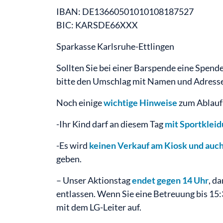
IBAN: DE13660501010108187527
BIC: KARSDE66XXX
Sparkasse Karlsruhe-Ettlingen
Sollten Sie bei einer Barspende eine Spend
bitte den Umschlag mit Namen und Adresse
Noch einige
wichtige Hinweise
zum Ablauf 
-Ihr Kind darf an diesem Tag
mit Sportklei
-Es wird
keinen Verkauf am Kiosk und auc
geben.
– Unser Aktionstag
endet gegen 14 Uhr
, d
entlassen. Wenn Sie eine Betreuung bis 15
mit dem LG-Leiter auf.