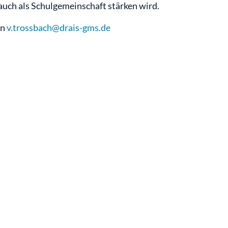
 auch als Schulgemeinschaft stärken wird.
an
v.trossbach@drais-gms.de